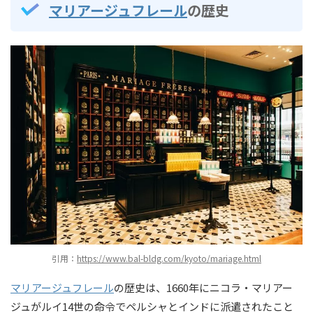
マリアージュフレール
の歴史
引用：
https://www.bal-bldg.com/kyoto/mariage.html
マリアージュフレール
の歴史は、1660年にニコラ・マリアー
ジュがルイ14世の命令でペルシャとインドに派遣されたこと