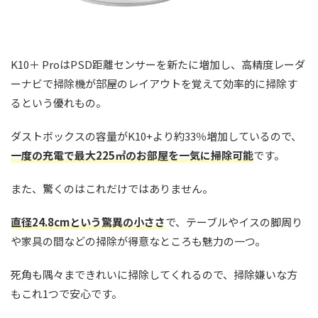
K10＋ ProはPSD距離センサーを新たに増加し、高精度レーダ
ーナビで掃除機が部屋のレイアウトを覚えて効率的に掃除す
るという優れもの。
ダストボックスの容量がK10+より約33％増加しているので、
一度の充電で最大225㎡のお部屋を一気に掃除可能
です。
また、驚くのはこれだけではありません。
直径24.8cmという驚異の小ささ
で、テーブルやイスの脚周り
や家具の間などの掃除が得意なところも魅力の一つ。
死角も隅々まできれいに掃除してくれるので、掃除嫌いな方
もこれ1つで安心です。