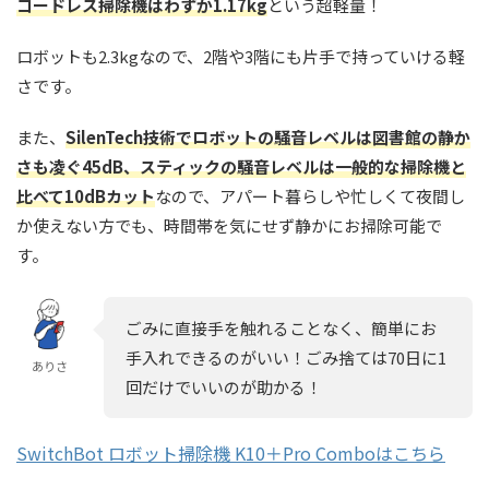
コードレス掃除機はわずか1.17kg
という超軽量！
ロボットも2.3kgなので、2階や3階にも片手で持っていける軽
さです。
また、
SilenTech技術でロボットの騒音レベルは図書館の静か
さも凌ぐ45dB、スティックの騒音レベルは一般的な掃除機と
比べて10dBカット
なので、アパート暮らしや忙しくて夜間し
か使えない方でも、時間帯を気にせず静かにお掃除可能で
す。
ごみに直接手を触れることなく、簡単にお
手入れできるのがいい！ごみ捨ては70日に1
ありさ
回だけでいいのが助かる！
SwitchBot ロボット掃除機 K10＋Pro Comboはこちら