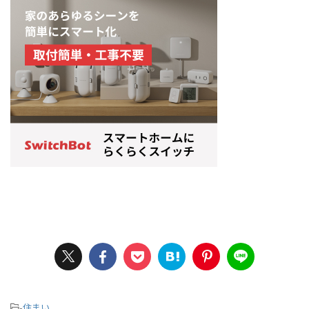
-
住まい