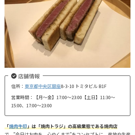
店舗情報
住所：
東京都
中央区
銀座
8-3-10 トミタビル B1F
営業時間：【月〜金】17:00〜23:00【土日】11:30〜
15:00、17:00〜23:00
「
焼肉牛印
」は「焼肉トラジ」の高級業態である焼肉店
で、”今日はお肉を、心ゆくまで”をコンセプトに、産地や生産