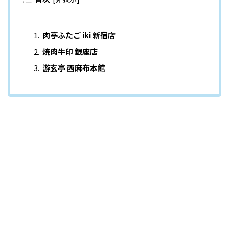
肉亭ふたご iki 新宿店
焼肉牛印 銀座店
游玄亭 西麻布本館