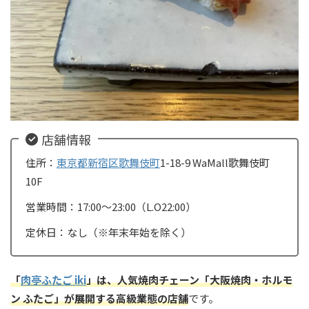
店舗情報
住所：
東京都
新宿区
歌舞伎町
1-18-9 WaMall歌舞伎町
10F
営業時間：17:00〜23:00（L.O22:00）
定休日：なし（※年末年始を除く）
「
肉亭ふたご iki
」は、人気焼肉チェーン「大阪焼肉・ホルモ
ン ふたご」が展開する高級業態の店舗
です。