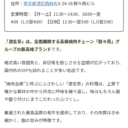
住所：
東京都
港区
西麻布
3-24-18 叙々苑ビル
営業時間：【月〜土】11:30〜14:30、16:00〜翌
4:00（L.O翌4:00）【日祝】11:30〜翌3:00（L.O翌3:00）
「游玄亭」は、全国展開する高級焼肉チェーン「叙々苑」グ
ループの最高峰ブランド
です。
格式高い雰囲気と、非日常を感じさせる空間が広がっており、
国内外のVIPも訪れることが多い名店です。
”焼肉会席”と呼ぶにふさわしい「游玄亭」の料理は、上質で
確かな素材の中から丹念に吟味を繰り返し、味はもちろん器
や盛り付けにまでこだわった心づくし。
厳選された最高品質の和牛を提供しており、その肉質はきめ
細かく、脂の甘みが特徴です。