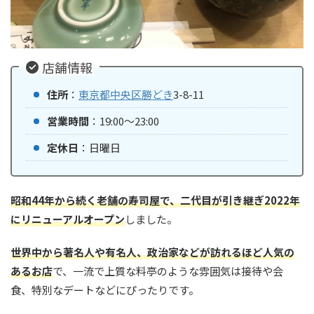
店舗情報
住所
：
東京都
中央区
勝どき
3-8-11
営業時間
：19:00〜23:00
定休日
：日曜日
昭和44年から続く老舗の寿司屋で、二代目が引き継ぎ2022年
にリニューアルオープン
しました。
世界中から著名人や有名人、政治家などが訪れるほど人気の
あるお店
で、一流で上質な料亭のような雰囲気は接待や会
食、特別なデートなどにぴったりです。