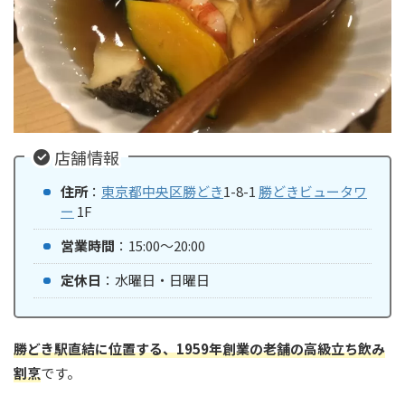
店舗情報
住所
：
東京都
中央区
勝どき
1-8-1
勝どきビュータワ
ー
1F
営業時間
：15:00〜20:00
定休日
：水曜日・日曜日
勝どき駅直結に位置する、1959年創業の老舗の高級立ち飲み
割烹
です。