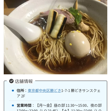
店舗情報
住所
：
東京都
中央区
勝どき
1-7-1 勝どきサンスクェ
ア 2F
営業時間
：【月〜金】昼の部 11:30～15:00、夜の部
17:00〜22:00（L.O 21:45）【土】11:30〜22:00（L.O