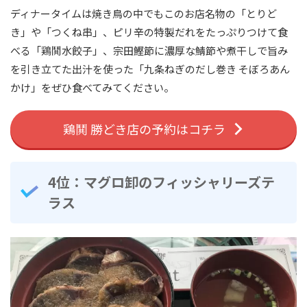
ディナータイムは焼き鳥の中でもこのお店名物の「とりど
き」や「つくね串」、ピリ辛の特製だれをたっぷりつけて食
べる「鶏鬨水餃子」、宗田鰹節に濃厚な鯖節や煮干しで旨み
を引き立てた出汁を使った「九条ねぎのだし巻き そぼろあん
かけ」をぜひ食べてみてください。
鶏鬨 勝どき店の予約はコチラ
4位：マグロ卸のフィッシャリーズテ
ラス