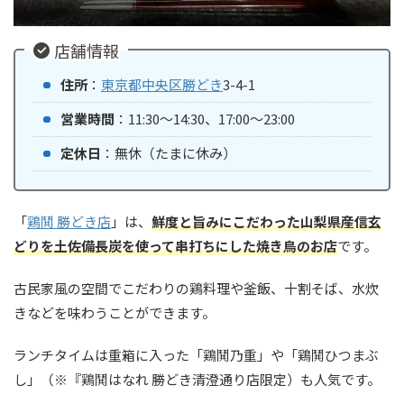
店舗情報
住所
：
東京都
中央区
勝どき
3-4-1
営業時間
：11:30～14:30、17:00～23:00
定休日
：無休（たまに休み）
「
鶏鬨 勝どき店
」は、
鮮度と旨みにこだわった山梨県産信玄
どりを土佐備長炭を使って串打ちにした焼き鳥のお店
です。
古民家風の空間でこだわりの鶏料理や釜飯、十割そば、水炊
きなどを味わうことができます。
ランチタイムは重箱に入った「鶏鬨乃重」や「鶏鬨ひつまぶ
し」（※『鶏鬨はなれ 勝どき清澄通り店限定）も人気です。