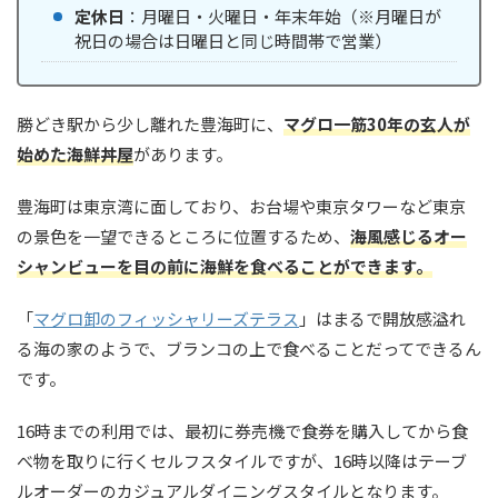
定休日
：月曜日・火曜日・年末年始（※月曜日が
祝日の場合は日曜日と同じ時間帯で営業）
勝どき駅から少し離れた豊海町に、
マグロ一筋30年の玄人が
始めた海鮮丼屋
があります。
豊海町は東京湾に面しており、お台場や東京タワーなど東京
の景色を一望できるところに位置するため、
海風感じるオー
シャンビューを目の前に海鮮を食べることができます。
「
マグロ卸のフィッシャリーズテラス
」はまるで開放感溢れ
る海の家のようで、ブランコの上で食べることだってできるん
です。
16時までの利用では、最初に券売機で食券を購入してから食
べ物を取りに行くセルフスタイルですが、16時以降はテーブ
ルオーダーのカジュアルダイニングスタイルとなります。