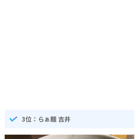
3位：
らぁ麺 吉井