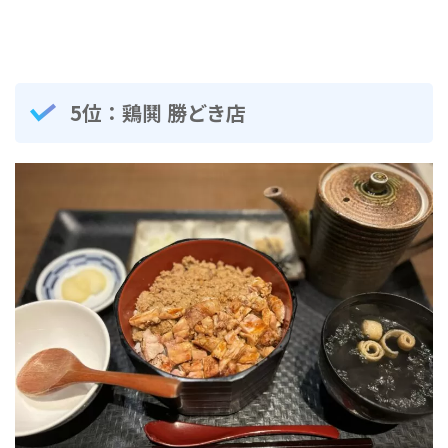
5位：鶏鬨 勝どき店