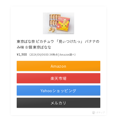
東京ばな奈 ピカチュウ 「見ぃつけたっ」 バナナの
み味 ８個 東京ばなな
¥1,988
（2024/06/06 00:34時点 | Amazon調べ）
Amazon
楽天市場
Yahooショッピング
メルカリ
ポチップ