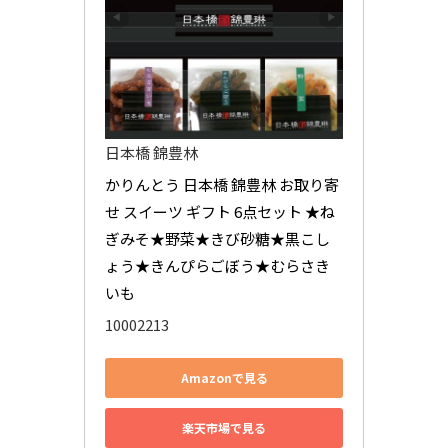
日本橋 錦豊林
かりんとう 日本橋 錦豊林 お取り寄
せ スイーツ ギフト 6点セット ★ね
ぎみそ★野菜★きび砂糖★黒こし
ょう★きんぴらごぼう★むらさき
いも
10002213
Amazonで見る
楽天市場で見る