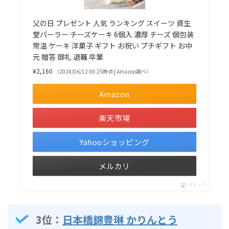
父の日 プレゼント 人気 ランキング スイーツ 資生
堂パーラー チーズケーキ 6個入 濃厚 チーズ 個包装
常温 ケーキ 洋菓子 ギフト お祝い プチギフト お中
元 贈答 御礼 退職 卒業
¥2,160
（2024/06/12 00:25時点 | Amazon調べ）
Amazon
楽天市場
Yahooショッピング
メルカリ
ポチップ
3位：
日本橋錦豊琳 かりんとう