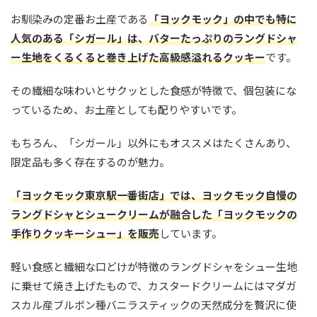
お馴染みの定番お土産である
「ヨックモック」の中でも特に
人気のある「シガール」は、バターたっぷりのラングドシャ
ー生地をくるくると巻き上げた高級感溢れるクッキー
です。
その繊細な味わいとサクッとした食感が特徴で、個包装にな
っているため、お土産としても配りやすいです。
もちろん、「シガール」以外にもオススメはたくさんあり、
限定品も多く存在するのが魅力。
「ヨックモック東京駅一番街店」では、ヨックモック自慢の
ラングドシャとシュークリームが融合した「ヨックモックの
手作りクッキーシュー」を販売
しています。
軽い食感と繊細な口どけが特徴のラングドシャをシュー生地
に乗せて焼き上げたもので、カスタードクリームにはマダガ
スカル産ブルボン種バニラスティックの天然成分を贅沢に使