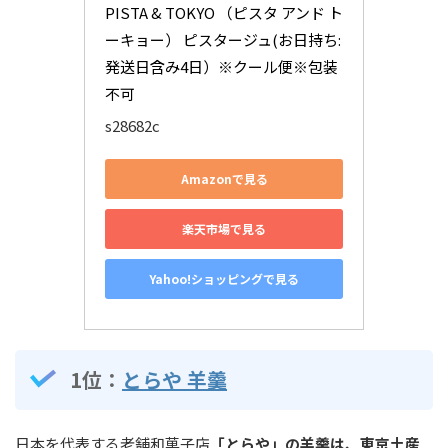
PISTA & TOKYO （ピスタ アンド ト
ーキョー） ピスタージュ(お日持ち:
発送日含み4日）※クール便※包装
不可
s28682c
Amazonで見る
楽天市場で見る
Yahoo!ショッピングで見る
1位：
とらや 羊羹
日本を代表する老舗和菓子店
「とらや」の羊羹は、東京土産