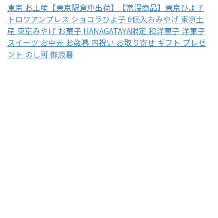
東京 お土産【東京駅倉庫出荷】【常温商品】東京ひよ子
トロワアンプレス ショコラひよ子 6個入おみやげ 東京土
産 東京みやげ お菓子 HANAGATAYA限定 和洋菓子 洋菓子
スイーツ お中元 お歳暮 内祝い お取り寄せ ギフト プレゼ
ント のし可 御歳暮