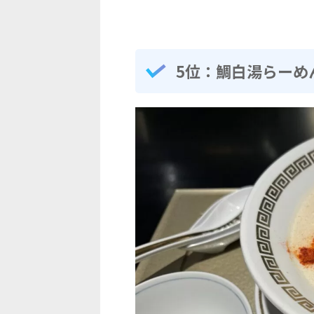
5位：鯛白湯らーめん