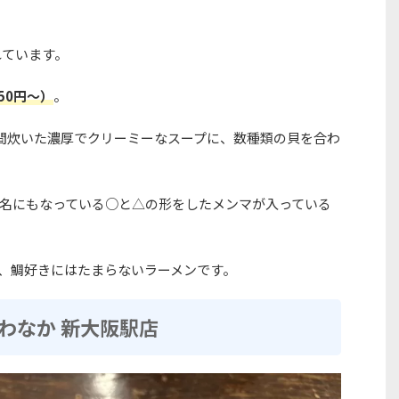
れています。
50円〜）
。
間炊いた濃厚でクリーミーなスープに、数種類の貝を合わ
名にもなっている○と△の形をしたメンマが入っている
る、鯛好きにはたまらないラーメンです。
 わなか 新大阪駅店