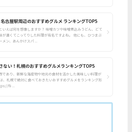
】名古屋駅周辺のおすすめグルメ ランキングTOP5
といえば何を想像しますか？ 味噌カツや味噌煮込みうどん、どて
味が濃くてこってりした料理が有名ですよね。 他にも、ひつまぶ
メン、あんかけスパ ...
さない！札幌のおすすめグルメランキングTOP5
市であり、新鮮な海産物や地元の食材を活かした美味しい料理が
では、札幌で絶対に食べておきたいおすすめグルメをランキング形
/fli ...