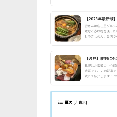
【2023年最新版
皆さんは名古屋グルメ
煮など赤味噌を使った
しやきしめん、台湾ラー
【必見】絶対に外
札幌は北海道の中心都
豊富です。 この記事
式にて紹介します！ https:/
目次
[
非表示
]