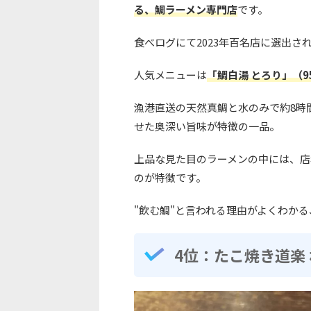
る、鯛ラーメン専門店
です。
食べログにて2023年百名店に選出さ
人気メニューは
「鯛白湯 とろり」（9
漁港直送の天然真鯛と水のみで約8時
せた奥深い旨味が特徴の一品。
上品な見た目のラーメンの中には、店
のが特徴です。
"飲む鯛"と言われる理由がよくわか
4位：たこ焼き道楽