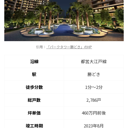
引用：
「パークタワー勝どき」のHP
沿線
都営大江戸線
駅
勝どき
徒歩分数
1分〜2分
総戸数
2,786戸
坪単価
460万円前後
竣工時期
2023年8月