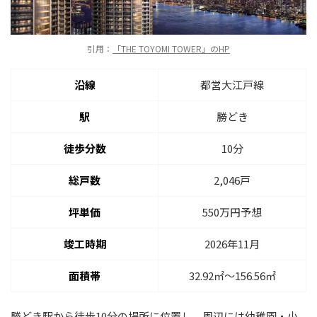
引用：
「THE TOYOMI TOWER」のHP
沿線
都営大江戸線
駅
勝どき
徒歩分数
10分
総戸数
2,046戸
坪単価
550万円予想
竣工時期
2026年11月
面積帯
32.92㎡〜156.56㎡
勝どき駅から徒歩10分の場所に位置し、周辺には幼稚園・小